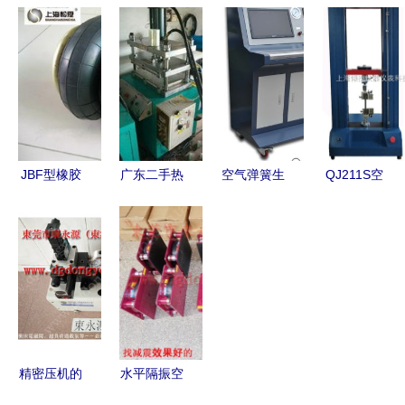
扣机 从京
风向 10kw
施工工艺流
热压成型机
津冀到白山
汽油发电机
程实例解读
与空气弹簧
黑水的工业
与空气弹簧
空调风系统
热压平板机
脉动
热压平板机
篇——空气
的技术解析
的标杆生产
弹簧热压平
厂家解析
板机
JBF型橡胶
广东二手热
空气弹簧生
QJ211S空
空气弹簧及
压机供应图
产关键设备
气弹簧检测
其在热压平
片信息 广
气密性试验
设备与热压
板机中的应
东二手热压
机与热压平
平板机的协
用研究
机出售图片
板机的技术
同应用分析
信息 二手
解析
热压机供求
图片栏目
精密压机的
水平隔振空
三重守护
气弹簧隔震