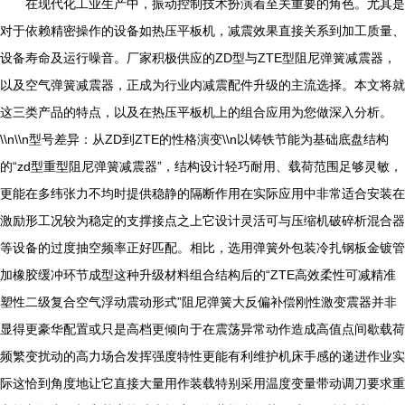
在现代化工业生产中，振动控制技术扮演着至关重要的角色。尤其是
对于依赖精密操作的设备如热压平板机，减震效果直接关系到加工质量、
设备寿命及运行噪音。厂家积极供应的ZD型与ZTE型阻尼弹簧减震器，
以及空气弹簧减震器，正成为行业内减震配件升级的主流选择。本文将就
这三类产品的特点，以及在热压平板机上的组合应用为您做深入分析。
\\n\\n型号差异：从ZD到ZTE的性格演变\\n以铸铁节能为基础底盘结构
的“zd型重型阻尼弹簧减震器”，结构设计轻巧耐用、载荷范围足够灵敏，
更能在多纬张力不均时提供稳静的隔断作用在实际应用中非常适合安装在
激励形工况较为稳定的支撑接点之上它设计灵活可与压缩机破碎析混合器
等设备的过度抽空频率正好匹配。相比，选用弹簧外包装冷扎钢板金镀管
加橡胶缓冲环节成型这种升级材料组合结构后的“ZTE高效柔性可减精准
塑性二级复合空气浮动震动形式”阻尼弹簧大反偏补偿刚性激变震器并非
显得更豪华配置或只是高档更倾向于在震荡异常动作造成高值点间歇载荷
频繁变扰动的高力场合发挥强度特性更能有利维护机床手感的递进作业实
际这恰到角度地让它直接大量用作装载特别采用温度变量带动调刀要求重