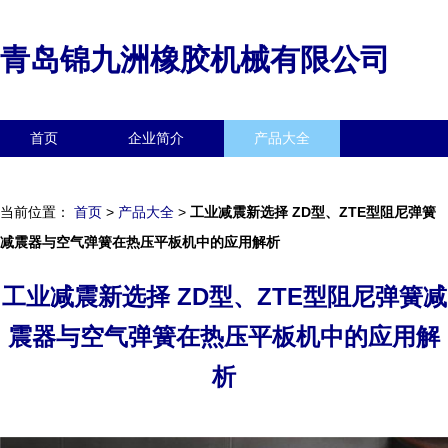
青岛锦九洲橡胶机械有限公司
首页
企业简介
产品大全
联系我们
企业信息
访客留言
当前位置：
首页
>
产品大全
>
工业减震新选择 ZD型、ZTE型阻尼弹簧
减震器与空气弹簧在热压平板机中的应用解析
工业减震新选择 ZD型、ZTE型阻尼弹簧减
震器与空气弹簧在热压平板机中的应用解
析